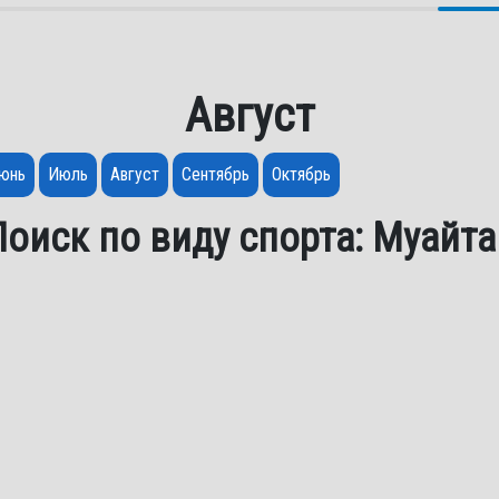
Август
юнь
Июль
Август
Сентябрь
Октябрь
Поиск по виду спорта: Муайта