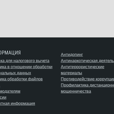
ОРМАЦИЯ
Антидопинг
ка для налогового вычета
Антинаркотическая деятель
ика в отношении обработки
Антитеррористические
нальных данных
материалы
ика обработки файлов
Противодействие коррупци
e
Профилактика дистанционн
модателям
мошенничества
сии
ктная информация