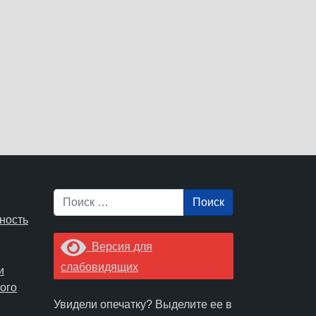
Поиск
ность
Версия для
слабовидящих
и
ого
Увидели опечатку? Выделите ее в