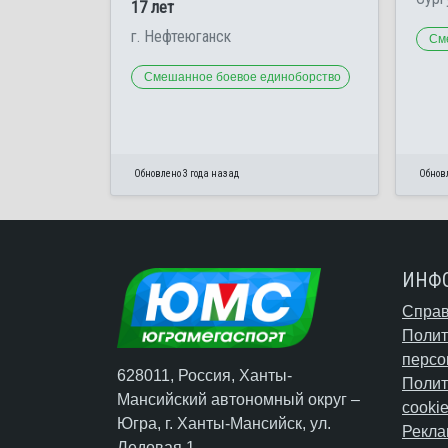
17 лет
г. Нефтеюганск
См
Смешанное боевое единоборство
Обновлено 3 года назад
Обновл
ИНФ
Справ
Полит
персо
628011, Россия, Ханты-
Полит
Мансийский автономный округ –
cooki
Югра,
г. Ханты-Мансийск
, ул.
Рекла
Ледовая 1