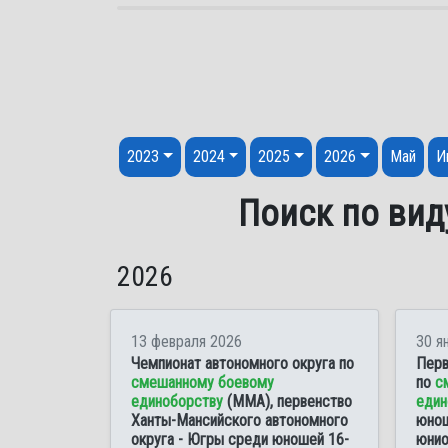
Перейти к содержанию
2023
2024
2025
2026
Май
И
Поиск по вид
2026
13 февраля 2026
30 я
Чемпионат автономного округа по
Перв
смешанному боевому
по
с
единоборству
(ММА), первенство
един
Ханты-Мансийского автономного
юнош
округа - Югры среди юношей 16-
юнио