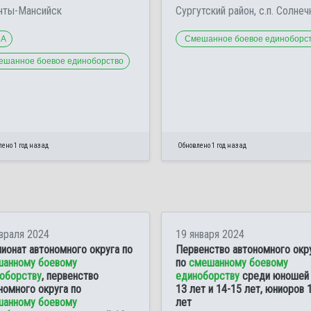
анты-Мансийск
Сургутский район, с.п. Солне
А
Смешанное боевое единоборс
ешанное боевое единоборство
ено 1 год назад
Обновлено 1 год назад
враля 2024
19 января 2024
ионат автономного округа по
Первенство автономного окр
анному боевому
по
смешанному боевому
оборству
, первенство
единоборству
среди юношей 
номного округа по
13 лет и 14-15 лет, юниоров 
анному боевому
лет