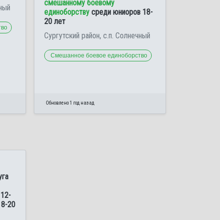
смешанному боевому
чный
единоборству
среди юниоров 18-
20 лет
тво
Сургутский район, с.п. Солнечный
Смешанное боевое единоборство
Обновлено 1 год назад
уга
12-
18-20