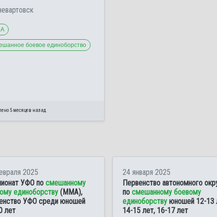
евартовск
А
ешанное боевое единоборство
лено 5 месяцев назад
евраля 2025
24 января 2025
ионат УФО по
смешанному
Первенство автономного окр
ому единоборству
(ММА),
по
смешанному боевому
енство УФО среди юношей
единоборству
юношей 12-13 
0 лет
14-15 лет, 16-17 лет