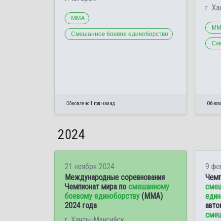
г. Х
ММА
ММ
Смешанное боевое единоборство
См
Обновлено 1 год назад
Обновл
2024
21 ноября 2024
9 фе
Международные соревнования
Чемп
Чемпионат мира по
смешанному
смеш
боевому единоборству
(ММА)
един
2024 года
авто
смеш
г. Ханты-Мансийск