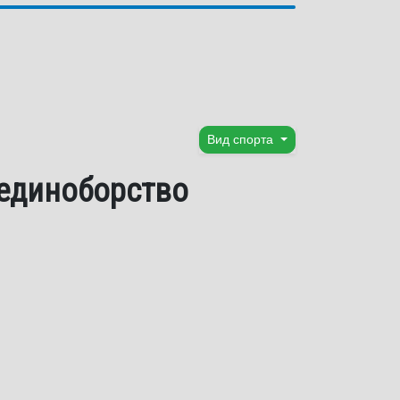
Вид спорта
 единоборство