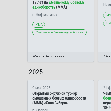
17 лет по
смешанному боевому
Нижн
единоборству
(ММА)
г .Нефтеюганск
ММ
См
ММА
Смешанное боевое единоборство
Обновлено 5 месяцев назад
Обнов
2025
9 мая 2025
21 ф
Открытый окружной турнир
Чемп
смешанных боевых единоборств
боев
(ММА) «Сила Сибири»
перв
18-2
г. Югорск