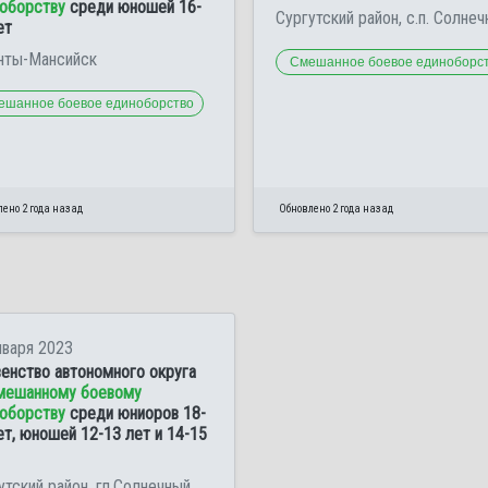
оборству
среди юношей 16-
Сургутский район, с.п. Солне
ет
анты-Мансийск
Смешанное боевое единоборс
ешанное боевое единоборство
ено 2 года назад
Обновлено 2 года назад
нваря 2023
енство автономного округа
мешанному боевому
оборству
среди юниоров 18-
ет, юношей 12-13 лет и 14-15
утский район, гп.Солнечный