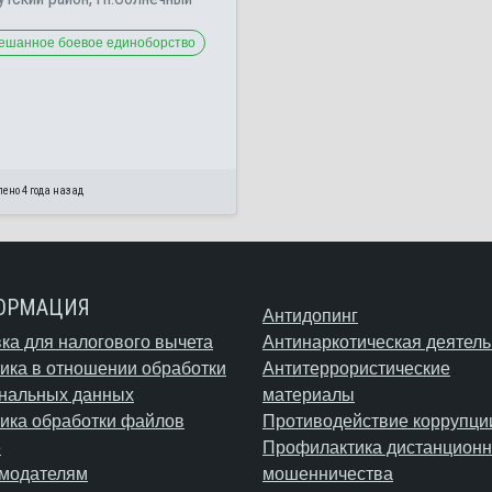
ешанное боевое единоборство
ено 4 года назад
ОРМАЦИЯ
Антидопинг
ка для налогового вычета
Антинаркотическая деятель
ика в отношении обработки
Антитеррористические
нальных данных
материалы
ика обработки файлов
Противодействие коррупци
e
Профилактика дистанционн
модателям
мошенничества