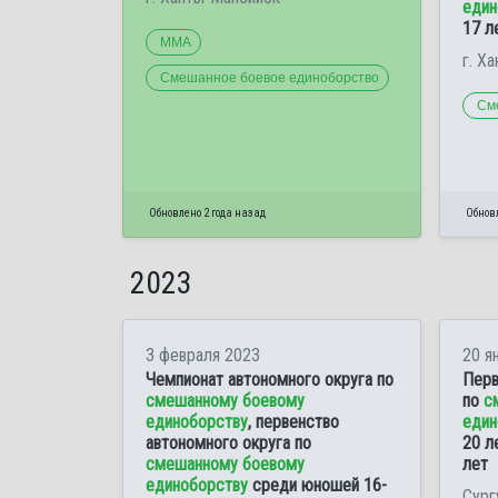
един
17 л
ММА
г. Х
Смешанное боевое единоборство
См
Обновлено 2 года назад
Обновл
2023
3 февраля 2023
20 я
Чемпионат автономного округа по
Перв
смешанному боевому
по
с
единоборству
, первенство
един
автономного округа по
20 л
смешанному боевому
лет
единоборству
среди юношей 16-
Сург