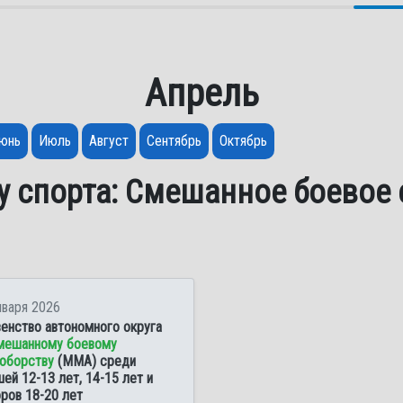
Апрель
юнь
Июль
Август
Сентябрь
Октябрь
у спорта: Смешанное боевое
нваря 2026
енство автономного округа
мешанному боевому
оборству
(ММА) среди
ей 12-13 лет, 14-15 лет и
ров 18-20 лет