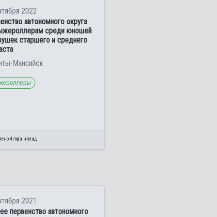
нтября 2022
енство автономного округа
ыжероллерам среди юношей
вушек старшего и среднего
аста
анты-Мансийск
жероллеры
ено 4 года назад
нтября 2021
ее первенство автономного