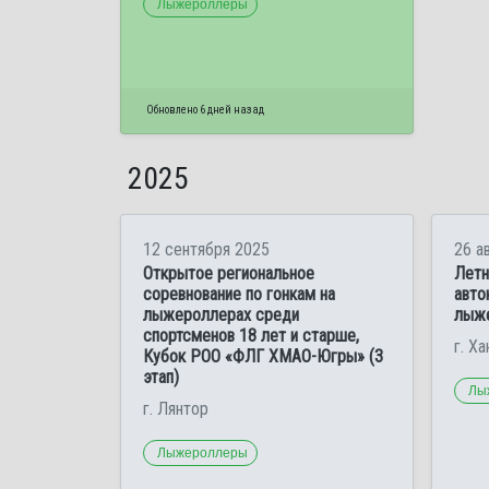
Лыжероллеры
Обновлено 6 дней назад
2025
12 сентября 2025
26 а
Открытое региональное
Летн
соревнование по гонкам на
авто
лыжероллерах среди
лыж
спортсменов 18 лет и старше,
г. Х
Кубок РОО «ФЛГ ХМАО-Югры» (3
этап)
Лы
г. Лянтор
Лыжероллеры