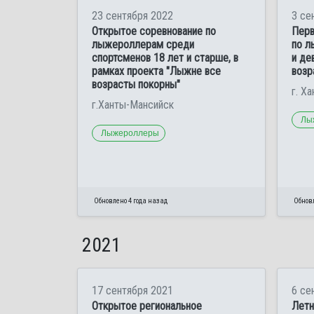
23 сентября 2022
3 се
Открытое соревнование по
Перв
лыжероллерам среди
по л
спортсменов 18 лет и старше, в
и де
рамках проекта "Лыжне все
возр
возрасты покорны"
г. Х
г.Ханты-Мансийск
Лы
Лыжероллеры
Обновлено 4 года назад
Обновл
2021
17 сентября 2021
6 се
Открытое региональное
Летн