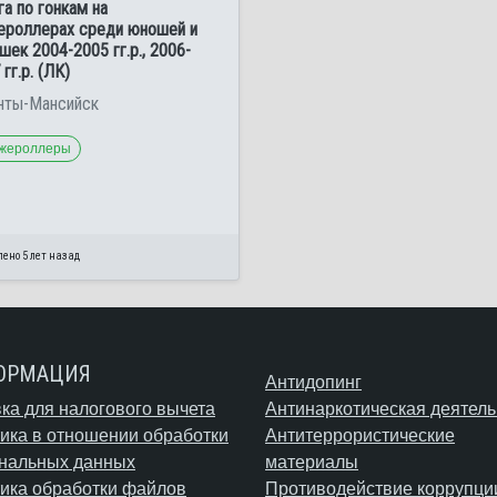
га по гонкам на
роллерах среди юношей и
шек 2004-2005 гг.р., 2006-
гг.р. (ЛК)
анты-Мансийск
жероллеры
ено 5 лет назад
ОРМАЦИЯ
Антидопинг
ка для налогового вычета
Антинаркотическая деятель
ика в отношении обработки
Антитеррористические
нальных данных
материалы
ика обработки файлов
Противодействие коррупци