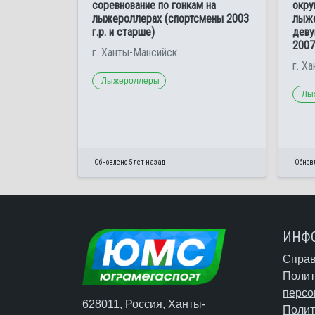
соревнование по гонкам на
окру
лыжероллерах (спортсмены 2003
лыже
г.р. и старше)
деву
2007 
г. Ханты-Мансийск
г. Х
Лыжероллеры
Лы
Обновлено 5 лет назад
Обновл
ИНФ
Справ
Полит
персо
628011, Россия, Ханты-
Полит