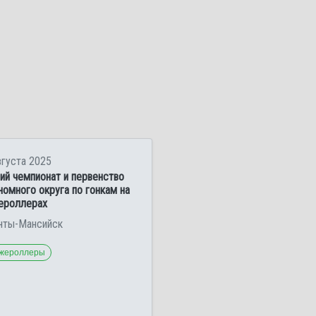
вгуста 2025
ий чемпионат и первенство
номного округа по гонкам на
ероллерах
анты-Мансийск
жероллеры