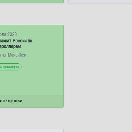
юля 2023
ионат России по
ероллерам
анты-Мансийск
жероллеры
ено 3 года назад