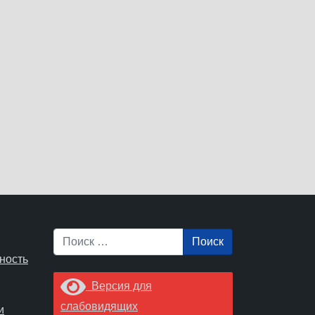
Поиск
ность
Версия для
слабовидящих
и