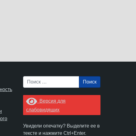
Поиск
ность
Версия для
слабовидящих
и
ого
Увидели опечатку? Выделите ее в
тексте и нажмите Ctrl+Enter.