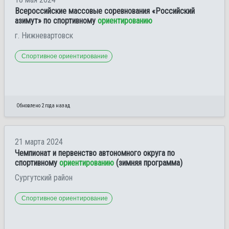
Всероссийские массовые соревнования «Российский
азимут» по спортивному
ориентированию
г. Нижневартовск
Спортивное ориентирование
Обновлено 2 года назад
21 марта 2024
Чемпионат и первенство автономного округа по
спортивному
ориентированию
(зимняя программа)
Сургутский район
Спортивное ориентирование