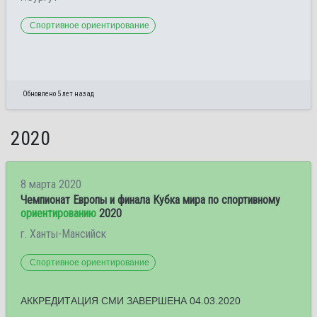
Спортивное ориентирование
Обновлено 5 лет назад
2020
8 марта 2020
Чемпионат Европы и финала Кубка мира по спортивному
ориентированию
2020
г. Ханты-Мансийск
Спортивное ориентирование
АККРЕДИТАЦИЯ СМИ ЗАВЕРШЕНА 04.03.2020