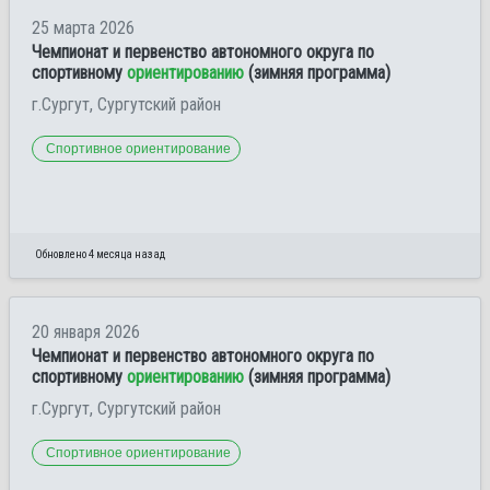
25 марта 2026
Чемпионат и первенство автономного округа по
спортивному
ориентированию
(зимняя программа)
г.Сургут, Сургутский район
Спортивное ориентирование
Обновлено 4 месяца назад
20 января 2026
Чемпионат и первенство автономного округа по
спортивному
ориентированию
(зимняя программа)
г.Сургут, Сургутский район
Спортивное ориентирование