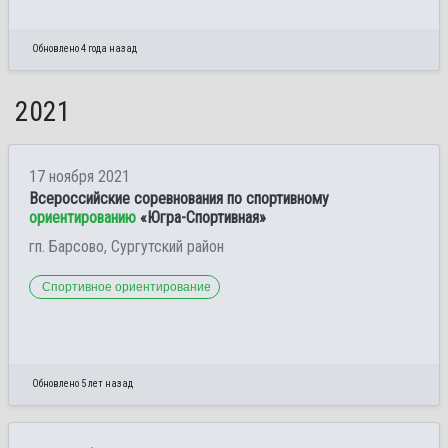
Обновлено 4 года назад
2021
17 ноября 2021
Всероссийские соревнования по спортивному
ориентированию
«Югра-Спортивная»
гп. Барсово, Сургутский район
Спортивное ориентирование
Обновлено 5 лет назад