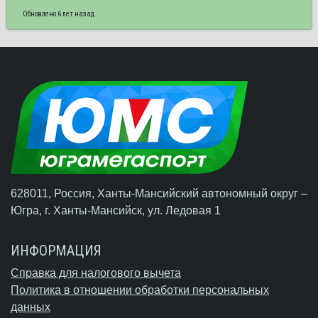
Обновлено 6 лет назад
628011, Россия, Ханты-Мансийский автономный округ –
Югра,
г. Ханты-Мансийск
, ул. Ледовая 1
ИНФОРМАЦИЯ
Справка для налогового вычета
Политика в отношении обработки персональных
данных