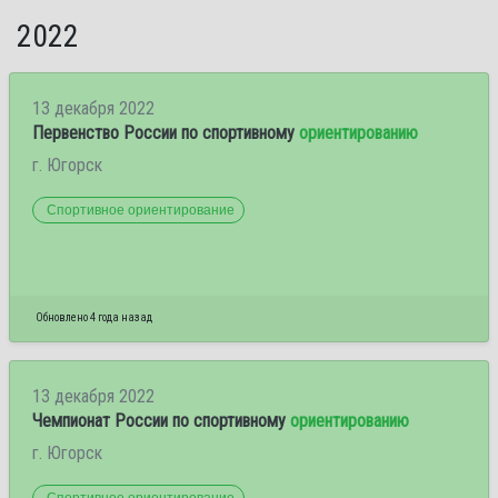
2022
13 декабря 2022
Первенство России по спортивному
ориентированию
г. Югорск
Спортивное ориентирование
Обновлено 4 года назад
13 декабря 2022
Чемпионат России по спортивному
ориентированию
г. Югорск
Спортивное ориентирование