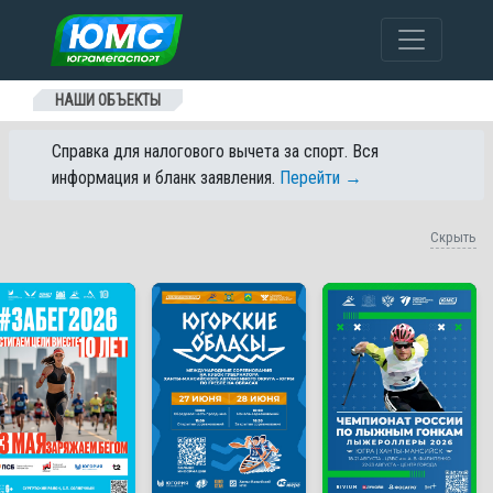
Перейти к содержанию
НАШИ ОБЪЕКТЫ
Справка для налогового вычета за спорт. Вся
информация и бланк заявления.
Перейти →
Скрыть