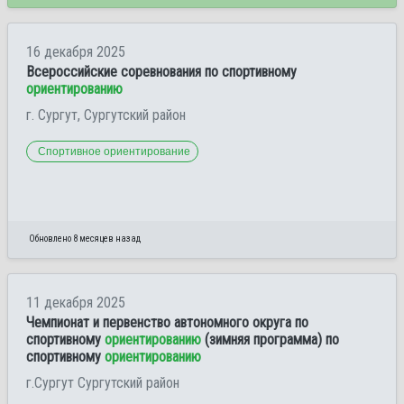
16 декабря 2025
Всероссийские соревнования по спортивному
ориентированию
г. Сургут, Сургутский район
Спортивное ориентирование
Обновлено 8 месяцев назад
11 декабря 2025
Чемпионат и первенство автономного округа по
спортивному
ориентированию
(зимняя программа) по
спортивному
ориентированию
г.Сургут Сургутский район