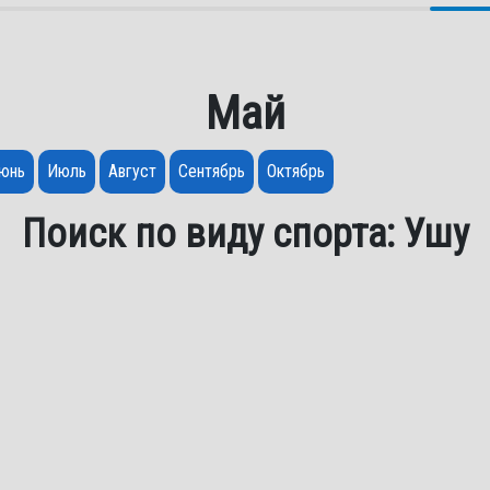
Май
юнь
Июль
Август
Сентябрь
Октябрь
Поиск по виду спорта: Ушу