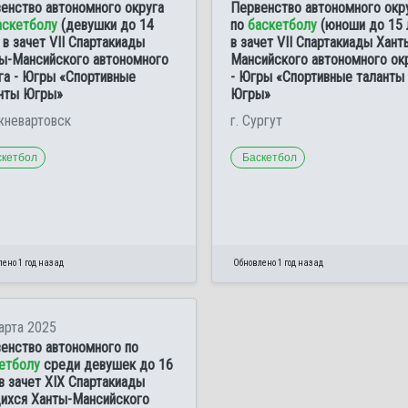
енство автономного округа
Первенство автономного окр
аскетболу
(девушки до 14
по
баскетболу
(юноши до 15 
, в зачет VII Спартакиады
в зачет VII Спартакиады Хант
ы-Мансийского автономного
Мансийского автономного ок
га - Югры «Спортивные
- Югры «Спортивные таланты
нты Югры»
Югры»
жневартовск
г. Сургут
скетбол
Баскетбол
ено 1 год назад
Обновлено 1 год назад
арта 2025
енство автономного по
етболу
среди девушек до 16
 в зачет XIX Спартакиады
ихся Ханты-Мансийского