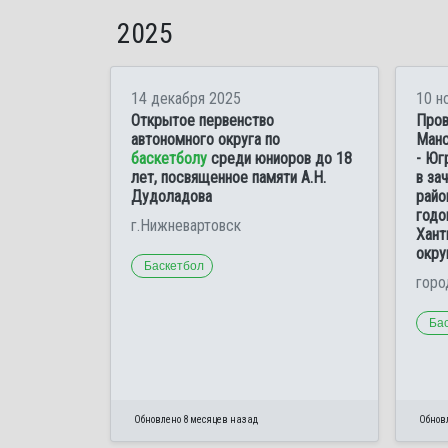
2025
14 декабря 2025
10 н
Открытое первенство
Пров
автономного округа по
Манс
баскетболу
среди юниоров до 18
- Юг
лет, посвященное памяти А.Н.
в за
Дудоладова
райо
годо
г.Нижневартовск
Хант
окру
Баскетбол
горо
Ба
Обновлено 8 месяцев назад
Обнов