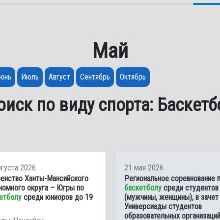
Май
юнь
Июль
Август
Сентябрь
Октябрь
оиск по виду спорта: Баскетб
вгуста 2026
21 мая 2026
енство Ханты-Мансийского
Региональное соревнование 
номного округа – Югры по
баскетболу
среди студентов
етболу
среди юниоров до 19
(мужчины, женщины), в зачет
Универсиады студентов
образовательных организаци