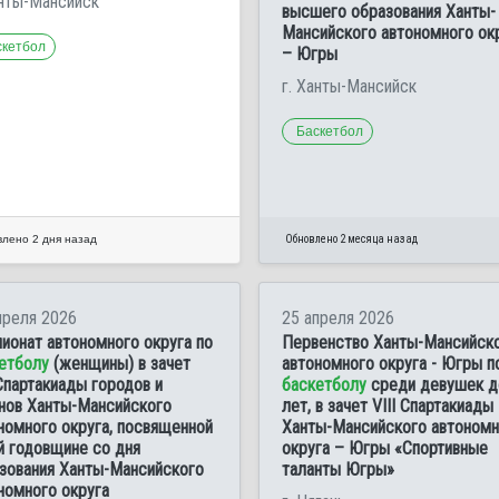
анты-Мансийск
высшего образования Ханты-
Мансийского автономного ок
скетбол
– Югры
г. Ханты-Мансийск
Баскетбол
Обновлено 2 месяца назад
лено 2 дня назад
преля 2026
25 апреля 2026
ионат автономного округа по
Первенство Ханты-Мансийск
етболу
(женщины) в зачет
автономного округа - Югры п
Спартакиады городов и
баскетболу
среди девушек д
нов Ханты-Мансийского
лет, в зачет VIII Спартакиады
номного округа, посвященной
Ханты-Мансийского автономн
й годовщине со дня
округа – Югры «Спортивные
зования Ханты-Мансийского
таланты Югры»
номного округа