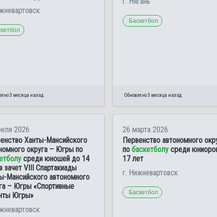
г. Нягань
ижневартовск
Баскетбол
скетбол
лено 3 месяца назад
Обновлено 3 месяца назад
реля 2026
26 марта 2026
енство Ханты-Мансийского
Первенство автономного окр
номного округа – Югры по
по
баскетболу
среди юниоро
етболу
среди юношей до 14
17 лет
 в зачет VIII Спартакиады
г. Нижневартовск
ы-Мансийского автономного
га – Югры «Спортивные
Баскетбол
нты Югры»
ижневартовск