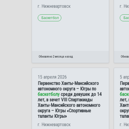
г. Нижневартовск
г. Н
Баскетбол
Ба
Обновлено 2 месяца назад
Обнов
15 апреля 2026
5 ап
Первенство Ханты-Мансийского
Перв
автономного округа – Югры по
авто
баскетболу
среди девушек до 14
баск
лет, в зачет VIII Спартакиады
лет,
Ханты-Мансийского автономного
Хант
округа – Югры «Спортивные
окру
таланты Югры»
тала
г. Нижневартовск
г. Н