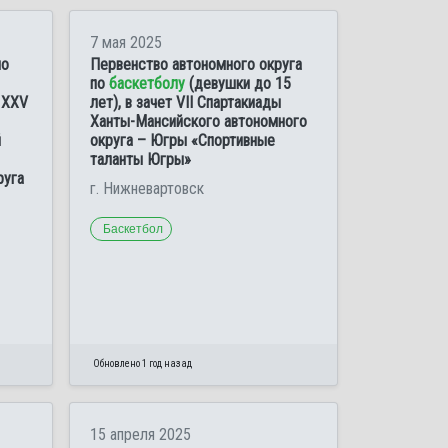
7 мая 2025
по
Первенство автономного округа
по
баскетболу
(девушки до 15
 XXV
лет), в зачет VII Спартакиады
Ханты-Мансийского автономного
й
округа – Югры «Спортивные
таланты Югры»
руга
г. Нижневартовск
Баскетбол
Обновлено 1 год назад
15 апреля 2025