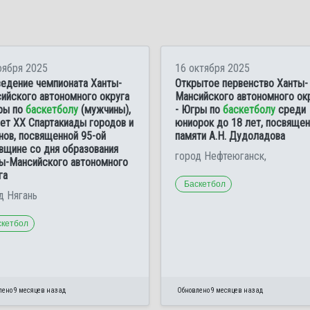
оября 2025
16 октября 2025
едение чемпионата Ханты-
Открытое первенство Ханты-
ийского автономного округа
Мансийского автономного ок
ры по
баскетболу
(мужчины),
- Югры по
баскетболу
среди
чет ХХ Спартакиады городов и
юниорок до 18 лет, посвяще
нов, посвященной 95-ой
памяти А.Н. Дудоладова
вщине со дня образования
город Нефтеюганск,
ы-Мансийского автономного
га
Баскетбол
д Нягань
скетбол
лено 9 месяцев назад
Обновлено 9 месяцев назад