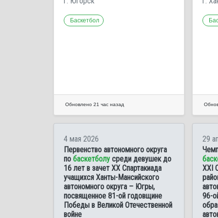
г. Югорск
г. Х
Баскетбол
Ба
Обновлено 21 час назад
Обнов
4 мая 2026
29 а
Первенство автономного округа
Чемп
по
баскетболу
среди девушек до
баск
16 лет в зачет XX Спартакиада
XXI 
учащихся Ханты-Мансийского
райо
автономного округа – Югры,
авто
посвященное 81-ой годовщине
96-о
Победы в Великой Отечественной
обра
войне
авто