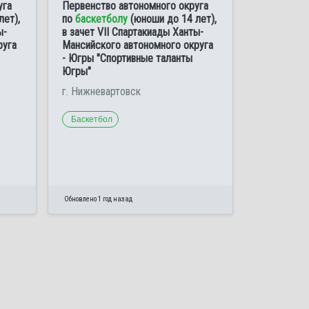
уга
Первенство автономного округа
лет),
по
баскетболу
(юноши до 14 лет),
ы-
в зачет VII Спартакиады Ханты-
руга
Мансийского автономного округа
- Югры "Спортивные таланты
Югры"
г. Нижневартовск
Баскетбол
Обновлено 1 год назад