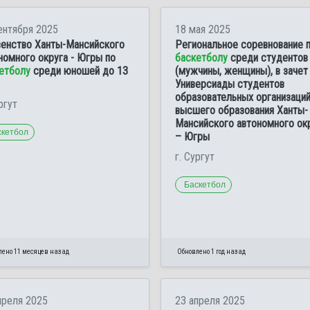
ентября 2025
18 мая 2025
енство Ханты-Мансийского
Региональное соревнование 
номного округа - Югры по
баскетболу
среди студентов
етболу
среди юношей до 13
(мужчины, женщины), в зачет
Универсиады студентов
образовательных организаци
ргут
высшего образования Ханты-
Мансийского автономного ок
скетбол
– Югры
г. Сургут
Баскетбол
лено 11 месяцев назад
Обновлено 1 год назад
преля 2025
23 апреля 2025