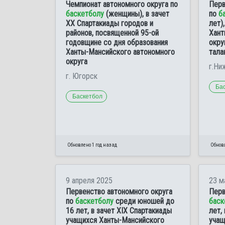
Чемпионат автономного округа по
Перв
баскетболу
(женщины), в зачет
по
б
XX Спартакиады городов и
лет)
районов, посвященной 95-ой
Хант
годовщине со дня образования
окру
Ханты-Мансийского автономного
тала
округа
г.Ни
г. Югорск
Ба
Баскетбол
Обновлено 1 год назад
Обновл
9 апреля 2025
23 м
Первенство автономного округа
Перв
по
баскетболу
среди юношей до
баск
16 лет, в зачет XIX Спартакиады
лет,
учащихся Ханты-Мансийского
учащ