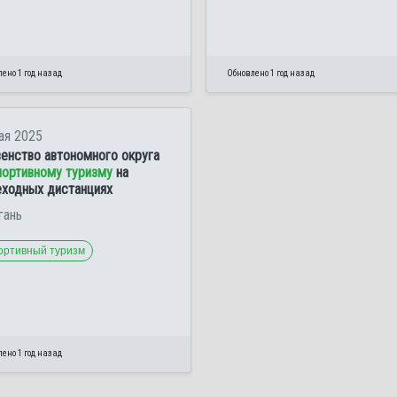
ено 1 год назад
Обновлено 1 год назад
ая 2025
енство автономного округа
портивному туризму
на
ходных дистанциях
гань
ортивный туризм
ено 1 год назад