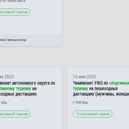
анты-Мансийск
ортивный туризм
лено 3 месяца назад
ая 2025
15 мая 2025
ионат автономного округа по
Чемпионат УФО по
спортивно
тивному туризму
на
туризму
на пешеходных
ходных дистанциях
дистанциях (мужчины, женщи
гань
г.Нягань
ортивный туризм
Спортивный туризм