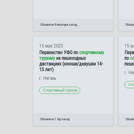
Обновлено 8 месяцев назад
Обновл
15 мая 2025
15 м
Первенство УФО по
спортивному
Перв
туризму
на пешеходных
по
с
дистанциях (юноши/девушки 14-
пеше
15 лет)
г. Ня
г. Нягань
Сп
Спортивный туризм
Обновлено 1 год назад
Обновл