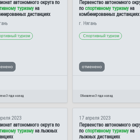
ионат автономного округа по
Первенство автономного окр
тивному туризму
на
по
спортивному туризму
на
инированных дистанциях
комбинированных дистанциях
гань
г. Нягань
ортивный туризм
Спортивный туризм
менено
отменено
ено 3 года назад
Обновлено 3 года назад
преля 2023
17 апреля 2023
ионат автономного округа по
Первенство автономного окр
тивному туризму
на лыжных
по
спортивному туризму
на
анциях
лыжных дистанциях