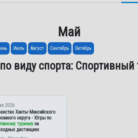
Май
юнь
Июль
Август
Сентябрь
Октябрь
по виду спорта: Спортивный
ая 2026
енство Ханты-Мансийского
номного округа - Югры по
тивному туризму
на
ходных дистанциях