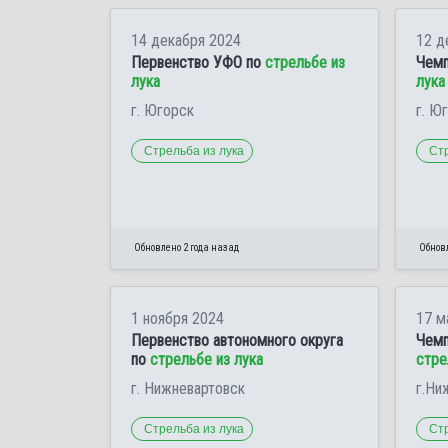
14 декабря 2024
12 д
Первенство УФО по
стрельбе из
Чемп
лука
лука
г. Югорск
г. Ю
Стрельба из лука
Стр
Обновлено 2 года назад
Обновл
1 ноября 2024
17 м
Первенство автономного округа
Чемп
по
стрельбе из лука
стре
г. Нижневартовск
г.Ни
Стрельба из лука
Стр