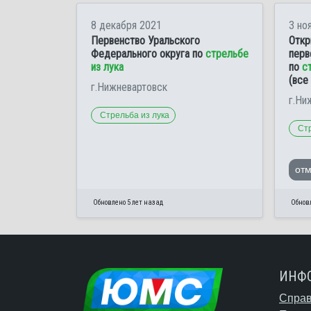
8 декабря 2021
3 но
Первенство Уральского
Откр
Федерального округа по
стрельбе
перв
из лука
по
с
(все
г.Нижневартовск
г.Ни
Стрельба из лука
Стр
от
Обновлено 5 лет назад
Обновл
ИНФ
Справ