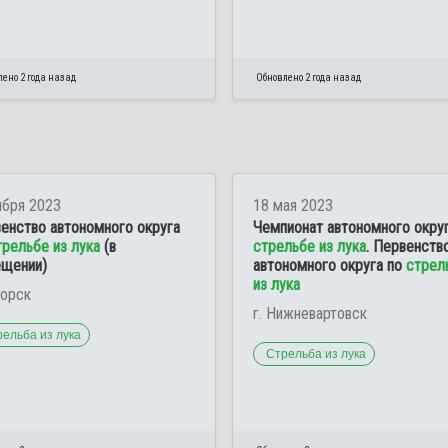
ено 2 года назад
Обновлено 2 года назад
ября 2023
18 мая 2023
енство автономного округа
Чемпионат автономного округ
трельбе из лука
(в
стрельбе из лука
. Первенств
щении)
автономного округа по
стрел
из лука
горск
г. Нижневартовск
ельба из лука
Стрельба из лука