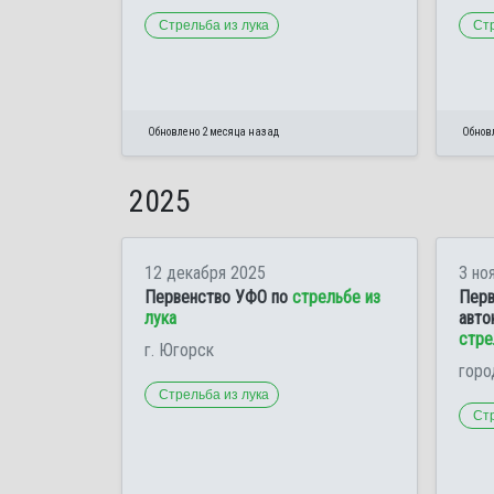
Стрельба из лука
Стр
Обновлено 2 месяца назад
Обнов
2025
12 декабря 2025
3 но
Первенство УФО по
стрельбе из
Перв
лука
авто
стре
г. Югорск
горо
Стрельба из лука
Стр