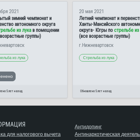
ября 2021
20 мая 2021
ытый зимний чемпионат и
Летний чемпионат и первенст
енство автономного округа
Ханты-Мансийского автономн
трельбе из лука
в помещении
округа- Югры по
стрельбе из
 возрастные группы)
(все возрастные группы)
жневартовск
г.Нижневартовск
ельба из лука
Стрельба из лука
менено
ено 5 лет назад
Обновлено 5 лет назад
ОРМАЦИЯ
Антидопинг
ка для налогового вычета
Антинаркотическая деятель