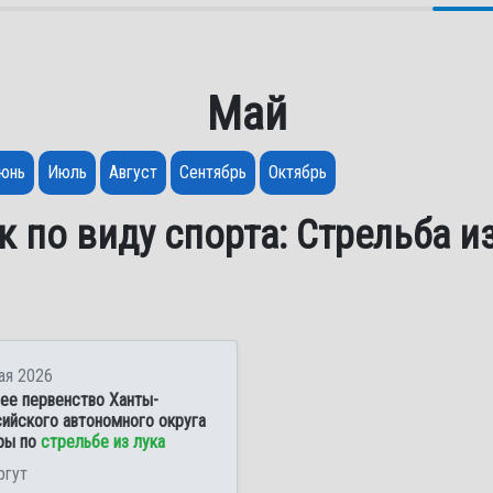
Май
юнь
Июль
Август
Сентябрь
Октябрь
 по виду спорта: Стрельба и
ая 2026
ее первенство Ханты-
ийского автономного округа
ры по
стрельбе из лука
ргут