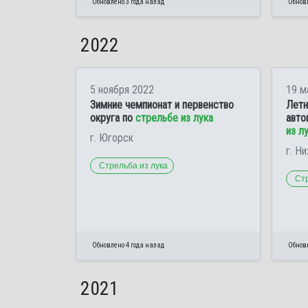
Обновлено 3 года назад
Обновл
2022
5 ноября 2022
19 м
Зимние чемпионат и первенство
Летн
округа по
стрельбе из лука
авто
из л
г. Югорск
г. Н
Стрельба из лука
Стр
Обновлено 4 года назад
Обновл
2021