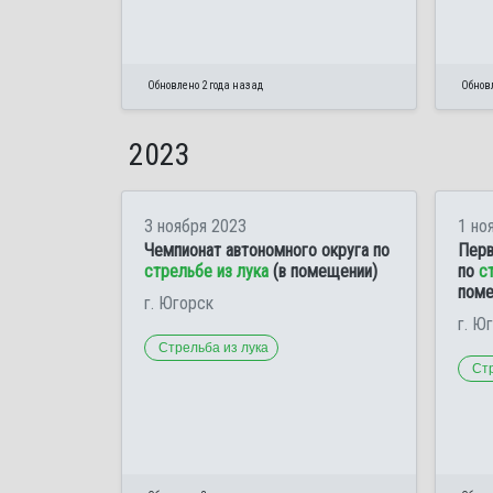
Обновлено 2 года назад
Обновл
2023
3 ноября 2023
1 но
Чемпионат автономного округа по
Перв
стрельбе из лука
(в помещении)
по
с
поме
г. Югорск
г. Ю
Стрельба из лука
Стр