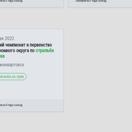
ено 3 года назад
Обновлено 3 года назад
ая 2022
ий чемпионат и первенство
номного округа по
стрельбе
ука
ижневартовск
ельба из лука
ено 4 года назад