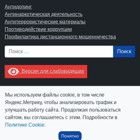
Антидопинг
Антинаркотическая деятельность
Антитеррористические материалы
Противодействие коррупции
Профилактика дистанционного мошенничества
Поиск
Версия для слабовидящих
Увидели опечатку? Выделите ее в тексте и нажмите
Мы используем файлы cookie, в том числе
Ctrl+Enter.
Яндекс.Метрику, чтобы анализировать трафик и
улучшать работу сайта. Продолжая пользоваться
сайтом, вы соглашаетесь с этим. Подробности в
Политике Cookie
.
© АУ "ЮграМегаСпорт" 2026
Понятно