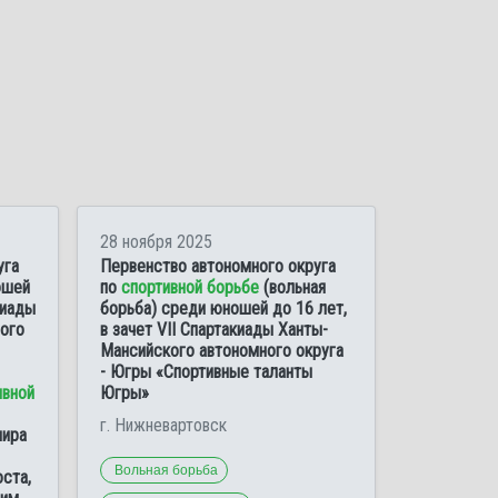
28 ноября 2025
уга
Первенство автономного округа
ошей
по
спортивной борьбе
(вольная
киады
борьба) среди юношей до 16 лет,
ого
в зачет VII Спартакиады Ханты-
Мансийского автономного округа
- Югры «Спортивные таланты
ивной
Югры»
г. Нижневартовск
нира
Вольная борьба
ста,