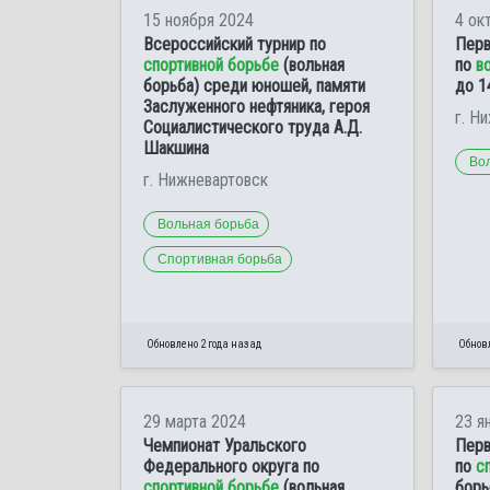
15 ноября 2024
4 ок
Всероссийский турнир по
Перв
спортивной борьбе
(вольная
по
в
борьба) среди юношей, памяти
до 1
Заслуженного нефтяника, героя
г. Н
Социалистического труда А.Д.
Шакшина
Во
г. Нижневартовск
Вольная борьба
Спортивная борьба
Обновлено 2 года назад
Обновл
29 марта 2024
23 я
Чемпионат Уральского
Перв
Федерального округа по
по
с
спортивной борьбе
(вольная
борь