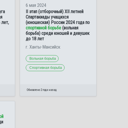
6 мая 2024
уга
II этап (отборочный) XII летней
ая
Спартакиады учащихся
 лет,
(юношеская) России 2024 года по
спортивной борьбе
(вольная
борьба) среди юношей и девушек
до 18 лет
г. Ханты-Мансийск
Вольная борьба
Спортивная борьба
Обновлено 2 года назад
ой
ди