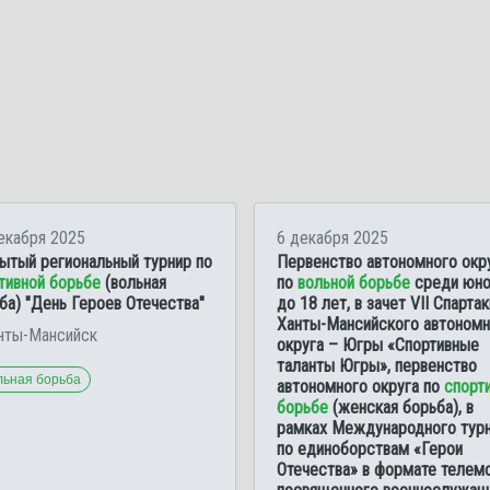
екабря 2025
6 декабря 2025
ытый региональный турнир по
Первенство автономного окр
тивной борьбе
(вольная
по
вольной борьбе
среди юн
ба) "День Героев Отечества"
до 18 лет, в зачет VII Спарта
Ханты-Мансийского автономн
анты-Мансийск
округа – Югры «Спортивные
таланты Югры», первенство
льная борьба
автономного округа по
спорт
борьбе
(женская борьба), в
рамках Международного тур
по единоборствам «Герои
Отечества» в формате телемо