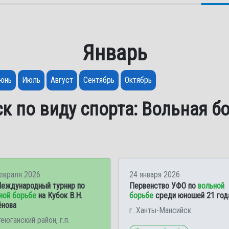
Январь
юнь
Июль
Август
Сентябрь
Октябрь
к по виду спорта: Вольная б
евраля 2026
24 января 2026
еждународный турнир по
Первенство УФО по
вольной
ной борьбе
на Кубок В.Н.
борьбе
среди юношей 21 год
нова
г. Ханты-Мансийск
еюганский район, г.п.