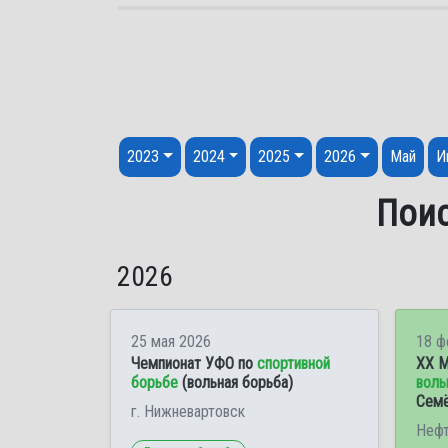
Перейти к содержанию
2023
2024
2025
2026
Май
И
Поис
2026
25 мая 2026
18 ф
Чемпионат УФО по
спортивной
XX М
борьбе
(вольная борьба)
воль
Семё
г. Нижневартовск
Нефт