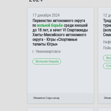
17 декабря 2024
12 д
Первенство автономного округа
Трад
по
вольной борьбе
среди юношей
турн
до 18 лет, в зачет VI Спартакиады
(вол
Ханты-Мансийского автономного
Семе
округа - Югры «Спортивные
Нефт
таланты Югры»
Пойк
г. Нижневартовск
Во
Вольная борьба
Сп
Обновлено 2 года назад
Обновл