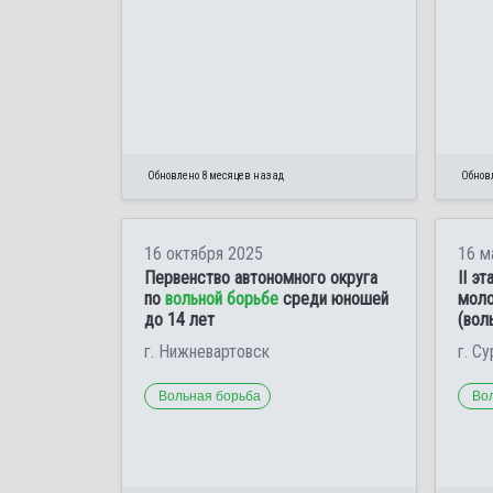
Обновлено 8 месяцев назад
Обнов
16 октября 2025
16 м
Первенство автономного округа
II э
по
вольной борьбе
среди юношей
мол
до 14 лет
(вол
г. Нижневартовск
г. Су
Вольная борьба
Во