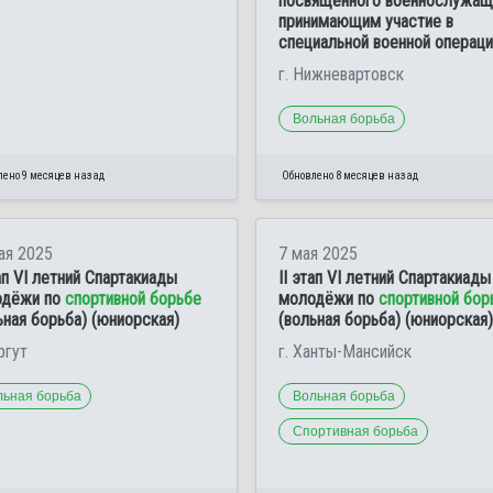
посвященного военнослужащ
принимающим участие в
специальной военной операци
г. Нижневартовск
Вольная борьба
лено 9 месяцев назад
Обновлено 8 месяцев назад
ая 2025
7 мая 2025
тап VI летний Спартакиады
II этап VI летний Спартакиады
одёжи по
спортивной борьбе
молодёжи по
спортивной бор
ьная борьба) (юниорская)
(вольная борьба) (юниорская)
ргут
г. Ханты-Мансийск
льная борьба
Вольная борьба
Спортивная борьба