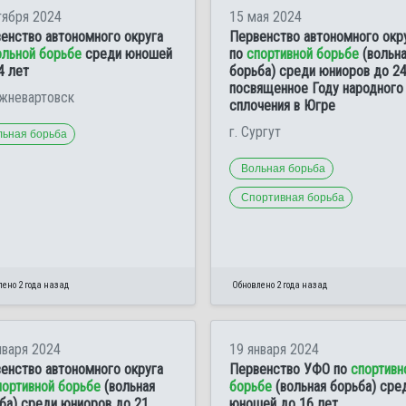
тября 2024
15 мая 2024
енство автономного округа
Первенство автономного окр
ольной борьбе
среди юношей
по
спортивной борьбе
(вольн
4 лет
борьба) среди юниоров до 24
посвященное Году народного
ижневартовск
сплочения в Югре
г. Сургут
льная борьба
Вольная борьба
Спортивная борьба
ено 2 года назад
Обновлено 2 года назад
нваря 2024
19 января 2024
енство автономного округа
Первенство УФО по
спортивн
портивной борьбе
(вольная
борьбе
(вольная борьба) сре
ба) среди юниоров до 21
юношей до 16 лет