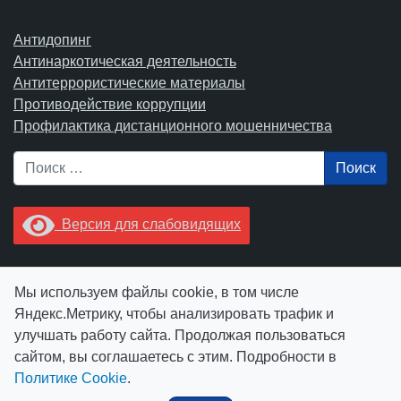
Антидопинг
Антинаркотическая деятельность
Антитеррористические материалы
Противодействие коррупции
Профилактика дистанционного мошенничества
Поиск
Версия для слабовидящих
Увидели опечатку? Выделите ее в тексте и нажмите
Мы используем файлы cookie, в том числе
Ctrl+Enter.
Яндекс.Метрику, чтобы анализировать трафик и
улучшать работу сайта. Продолжая пользоваться
сайтом, вы соглашаетесь с этим. Подробности в
Политике Cookie
.
© АУ "ЮграМегаСпорт" 2026