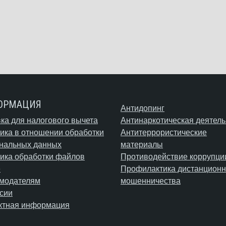
ОРМАЦИЯ
Антидопинг
ка для налогового вычета
Антинаркотическая деятель
ика в отношении обработки
Антитеррористические
нальных данных
материалы
ика обработки файлов
Противодействие коррупци
e
Профилактика дистанционн
модателям
мошенничества
сии
ктная информация