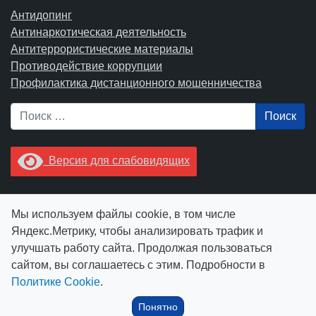
Антидопинг
Антинаркотическая деятельность
Антитеррористические материалы
Противодействие коррупции
Профилактика дистанционного мошенничества
Поиск
Версия для слабовидящих
Увидели опечатку? Выделите ее в тексте и нажмите
Мы используем файлы cookie, в том числе
Ctrl+Enter.
Яндекс.Метрику, чтобы анализировать трафик и
улучшать работу сайта. Продолжая пользоваться
сайтом, вы соглашаетесь с этим. Подробности в
Политике Cookie
.
© АУ "ЮграМегаСпорт" 2026
Понятно