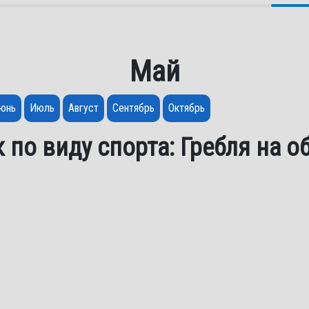
Май
юнь
Июль
Август
Сентябрь
Октябрь
 по виду спорта: Гребля на о