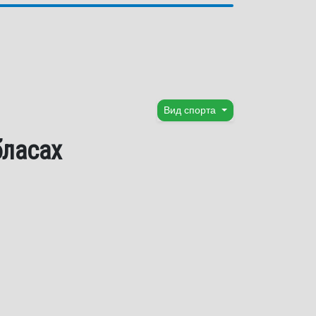
Вид спорта
бласах