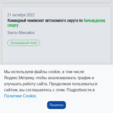
21 октября 2022
Командный чемпионат автономного округа по
бильярдному
спорту
Ханты-Мансийск
Бильярдный спорт
Обновлено 4 года назад
Мы используем файлы cookie, в том числе
Яндекс.Метрику, чтобы анализировать трафик и
улучшать работу сайта. Продолжая пользоваться
27 августа 2022
сайтом, вы соглашаетесь с этим. Подробности в
Командный чемпионат автономного округа по
бильярдному
спорту
среди мужчин и женщин (отбор на командный
Политике Cookie
.
чемпионат России)
Понятно
г.Сургут