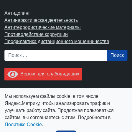
Антидопинг
Антинаркотическая деятельность
Антитеррористические материалы
Противодействие коррупции
Профилактика дистанционного мошенничества
Поиск
Версия для слабовидящих
Увидели опечатку? Выделите ее в тексте и нажмите
Мы используем файлы cookie, в том числе
Ctrl+Enter.
Яндекс.Метрику, чтобы анализировать трафик и
улучшать работу сайта. Продолжая пользоваться
сайтом, вы соглашаетесь с этим. Подробности в
Политике Cookie
.
© АУ "ЮграМегаСпорт" 2026